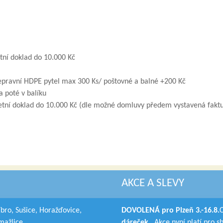
tní doklad do 10.000 Kč
epravní HDPE pytel max 300 Ks/ poštovné a balné +200 Kč
 poté v balíku
četní doklad do 10.000 Kč (dle možné domluvy předem vystavená faktu
AKCE A SLEVY
íbro, Sušice, Horažďovice,
DOVOLENÁ pro Plzeň 3.-16.8.
mažlice
dáreček
. Akce nyní platí pro s