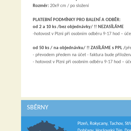
Rozměr:
20x9 cm / po složení
PLATEBNÍ PODMÍNKY PRO BALENÍ A ODBĚR:
od 2 a 10 ks /bez objednávky/ !! NEZASÍLÁME
-hotovost v Plzni při osobním odběru 9-17 hod – úče
od 50 ks / na objednávku/ !! ZASÍLÁME s PPL /
př
- převodem předem na účet - faktura bude přiložena
- hotovost v Plzni při osobním odběru 9-17 hod – ú
SBĚRNY
Plzeň, Rokycany, Tachov, Stř
Dobřany, Horšovský Týn, Do