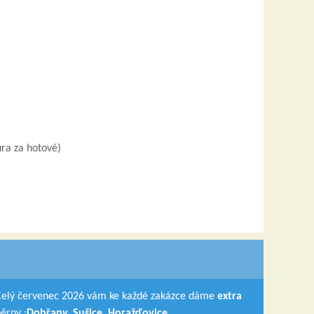
ra za hotové)
Celý červenec 2026 vám ke každé zakázce dáme
extra
běrny :
Dobřany, Sušice, Horažďovice
.