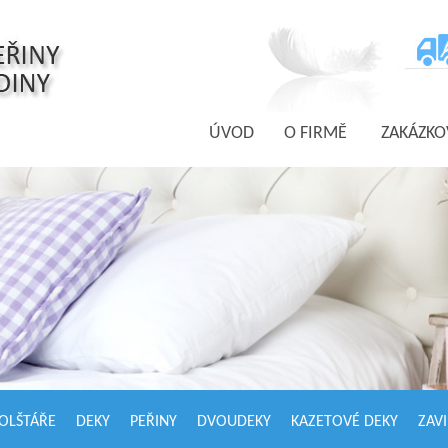
ÚVOD
O FIRMĚ
ZAKÁZKO
OLŠTÁŘE
DEKY
PEŘINY
DVOUDEKY
KAZETOVÉ DEKY
ZAV